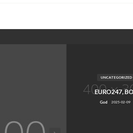
UNCATEGORIZED
EURO247, B
God
2025-02-09