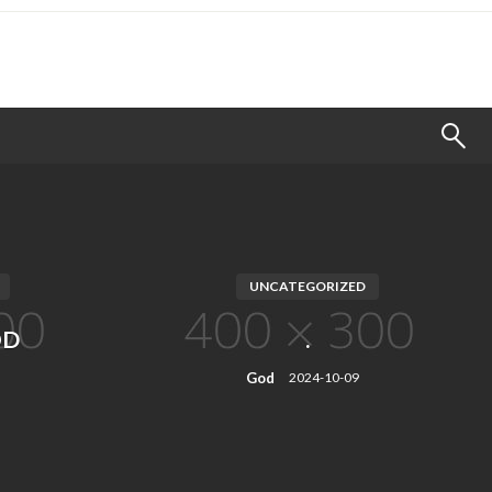
UNCATEGORIZED
OD
.
God
2024-10-09